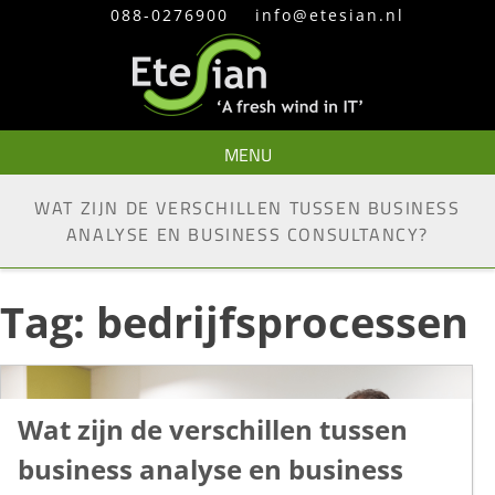
Skip
088-0276900
info@etesian.nl
to
content
MENU
WAT ZIJN DE VERSCHILLEN TUSSEN BUSINESS
ANALYSE EN BUSINESS CONSULTANCY?
Tag:
bedrijfsprocessen
Wat zijn de verschillen tussen
business analyse en business