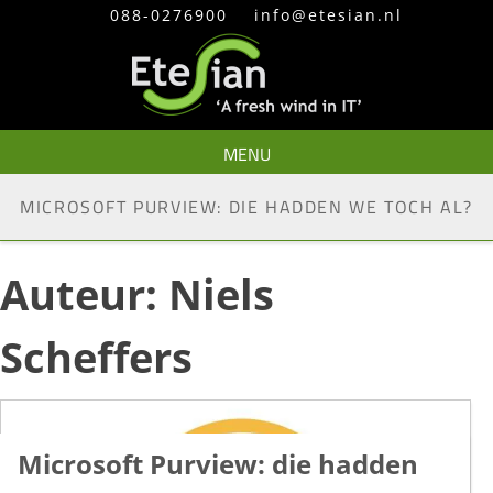
Skip
088-0276900
info@etesian.nl
to
content
MENU
MICROSOFT PURVIEW: DIE HADDEN WE TOCH AL?
Auteur:
Niels
Scheffers
Microsoft Purview: die hadden