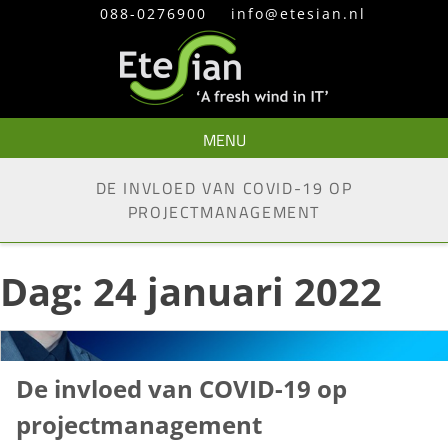
Skip
088-0276900
info@etesian.nl
to
content
MENU
DE INVLOED VAN COVID-19 OP
PROJECTMANAGEMENT
Dag:
24 januari 2022
De invloed van COVID-19 op
projectmanagement