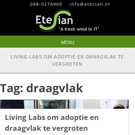
Skip
088-0276900
info@etesian.nl
to
content
MENU
LIVING LABS OM ADOPTIE EN DRAAGVLAK TE
VERGROTEN
Tag:
draagvlak
Living Labs om adoptie en
draagvlak te vergroten