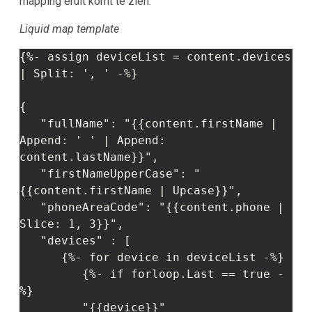
mapping eruit komt te zien.
Liquid map template
{%- assign deviceList = content.devices 
| Split: ', ' -%}

{

   "fullName": "{{content.firstName | 
Append: ' ' | Append: 
content.lastName}}",

   "firstNameUpperCase": "
{{content.firstName | Upcase}}",

   "phoneAreaCode": "{{content.phone | 
Slice: 1, 3}}",

   "devices" : [

      {%- for device in deviceList -%}

         {%- if forloop.Last == true -
%}

         "{{device}}"
