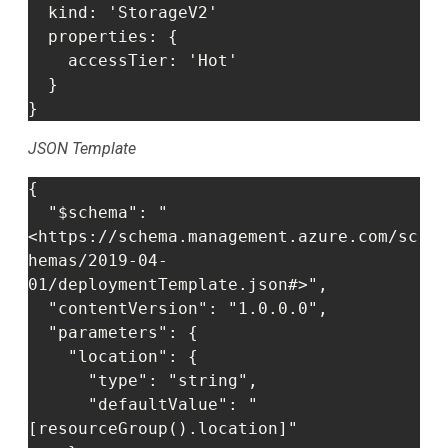
  kind: 'StorageV2'

  properties: {

    accessTier: 'Hot'

  }

JSON Template
{

  "$schema": "
<https://schema.management.azure.com/sc
hemas/2019-04-
01/deploymentTemplate.json#>",

  "contentVersion": "1.0.0.0",

  "parameters": {

    "location": {

      "type": "string",

      "defaultValue": "
[resourceGroup().location]"
