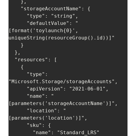
    },

    "storageAccountName": {

      "type": "string",

      "defaultValue": "
[format('toylaunch{0}', 
uniqueString(resourceGroup().id))]"

    }

  },

  "resources": [

    {

      "type": 
"Microsoft.Storage/storageAccounts",

      "apiVersion": "2021-06-01",

      "name": "
[parameters('storageAccountName')]",

      "location": "
[parameters('location')]",

      "sku": {

        "name": "Standard_LRS"
