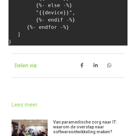
         {%- else -%}

         "{{device}}",

         {%- endif -%}

      {%- endfor -%}

   ]

Delen via:
Lees meer
Van paramedische zorg naar IT:
waarom de overstap naar
softwareontwikkeling maken?